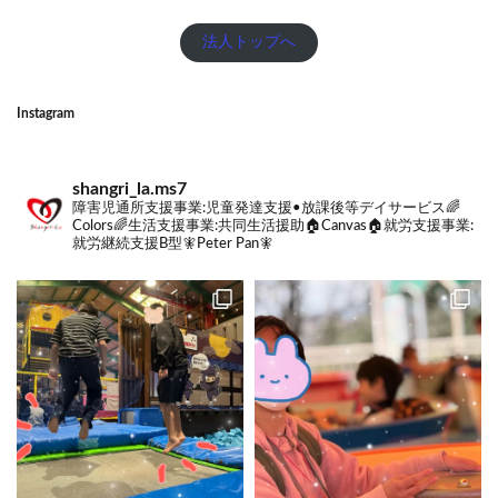
法人トップへ
Instagram
shangri_la.ms7
障害児通所支援事業:
児童発達支援•放課後等デイサービス🌈
Colors🌈
生活支援事業:
共同生活援助🏠Canvas🏠
就労支援事業:
就労継続支援B型🧚Peter Pan🧚