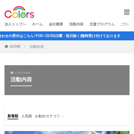
法人トップへ
ホーム
会社概要
活動内容
支援プログラム
ご利用
ら/9:00~18:00(日曜・祝日除く)随時受け付けております
HOME
活動内容
CATEGORY
活動内容
新着順
人気順
お勧めカテゴリ
未分類