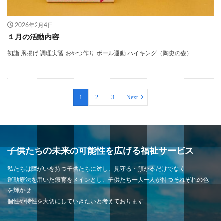
2026年2月4日
１月の活動内容
初詣 凧揚げ 調理実習 おやつ作り ボール運動 ハイキング（陶史の森）
1
2
3
Next
子供たちの未来の可能性を広げる福祉サービス
私たちは障がいを持つ子供たちに対し、見守る・預かるだけでなく
運動療法を用いた療育をメインとし、子供たち一人一人が持つそれぞれの色
を輝かせ
個性や特性を大切にしていきたいと考えております