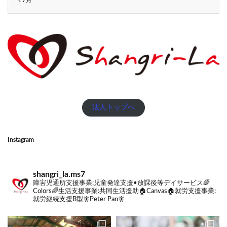
« 7月
法人トップへ
Instagram
shangri_la.ms7
障害児通所支援事業:
児童発達支援•放課後等デイサービス🌈
Colors🌈
生活支援事業:
共同生活援助🏠Canvas🏠
就労支援事業:
就労継続支援B型🧚Peter Pan🧚