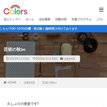
法人トップへ
ホーム
会社概要
活動内容
支援プログラム
ご利用
日曜・祝日除く)随時受け付けております
芸術の秋✂️
2022年11月8日
2022年11月16日
活動内容
HOME
活動内容
芸術の秋✂️
久しぶりの更新です?