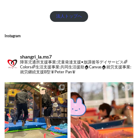
法人トップへ
Instagram
shangri_la.ms7
障害児通所支援事業:
児童発達支援•放課後等デイサービス🌈
Colors🌈
生活支援事業:
共同生活援助🏠Canvas🏠
就労支援事業:
就労継続支援B型🧚Peter Pan🧚