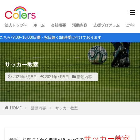
法人トップへ
ホーム
会社概要
活動内容
支援プログラム
ご利用
日曜・祝日除く)随時受け付けております
サッカー教室
2021年7月9日
2021年7月9日
活動内容
HOME
活動内容
サッカー教室
サッカー教室