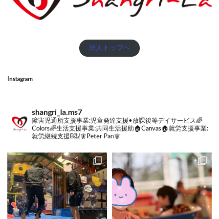
法人トップへ
Instagram
shangri_la.ms7
障害児通所支援事業:
児童発達支援•放課後等デイサービス🌈
Colors🌈
生活支援事業:
共同生活援助🏠Canvas🏠
就労支援事業:
就労継続支援B型🧚Peter Pan🧚