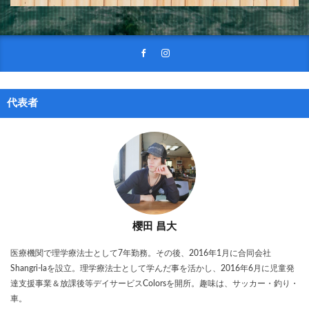
代表者
櫻田 昌大
医療機関で理学療法士として7年勤務。その後、2016年1月に合同会社
Shangri-laを設立。理学療法士として学んだ事を活かし、2016年6月に児童発
達支援事業＆放課後等デイサービスColorsを開所。趣味は、サッカー・釣り・
車。