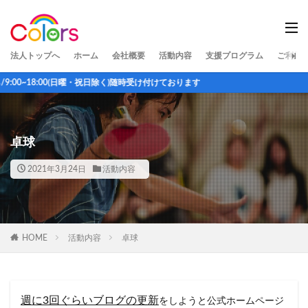
法人トップへ
ホーム
会社概要
活動内容
支援プログラム
ご利用
く)随時受け付けております
卓球
2021年3月24日
活動内容
HOME
活動内容
卓球
週に3回ぐらいブログの更新
をしようと公式ホームページ