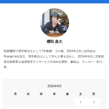
櫻田 昌大
医療機関で理学療法士として7年勤務。その後、2016年1月に合同会社
Shangri-laを設立。理学療法士として学んだ事を活かし、2016年6月に児童発
達支援事業＆放課後等デイサービスColorsを開所。趣味は、サッカー・釣り・
車。
2026年8月
月
火
水
木
金
土
日
1
2