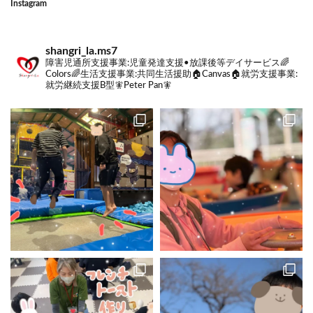
Instagram
shangri_la.ms7
障害児通所支援事業:
児童発達支援•放課後等デイサービス🌈
Colors🌈
生活支援事業:
共同生活援助🏠Canvas🏠
就労支援事業:
就労継続支援B型🧚Peter Pan🧚