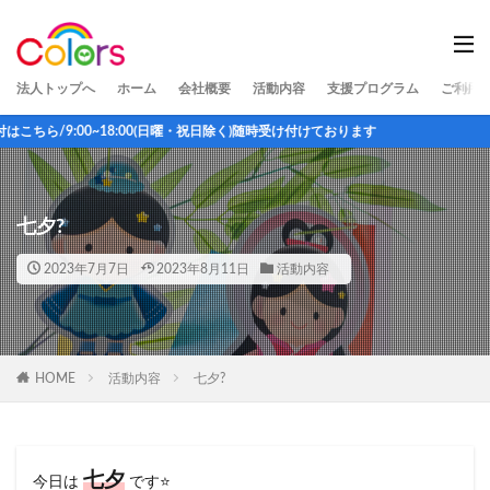
法人トップへ
ホーム
会社概要
活動内容
支援プログラム
ご利用
0~18:00(日曜・祝日除く)随時受け付けております
七夕?
2023年7月7日
2023年8月11日
活動内容
HOME
活動内容
七夕?
七夕
今日は
です⭐️